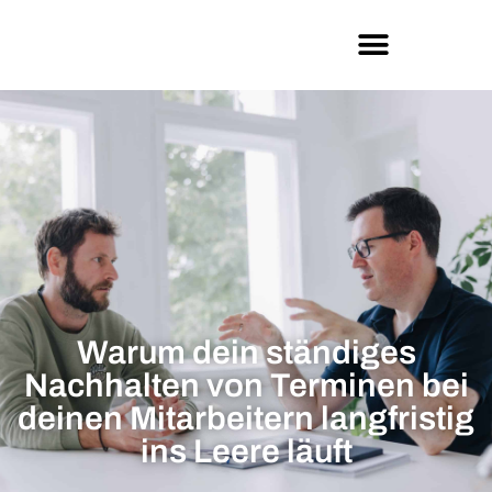
Warum dein ständiges
Nachhalten von Terminen bei
deinen Mitarbeitern langfristig
ins Leere läuft