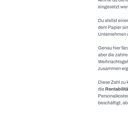
eingesetzt we
Du stellst eine
dem Papier sind
Unternehmen de
Genau hier fän
aber die zahlr
Weihnachtsge
zusammen ergi
Diese Zahl zu k
die
Rentabilit
Personalkosten
beschäftigt, ab