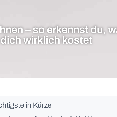
nen – so erkennst du, wa
dich wirklich kostet
htigste in Kürze