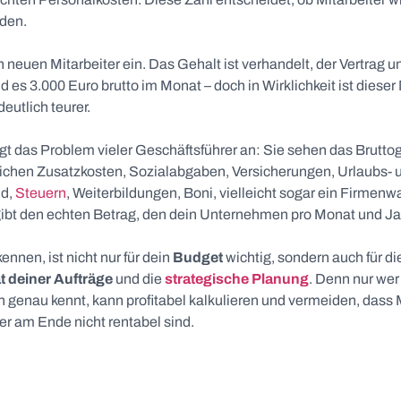
rden.
n neuen Mitarbeiter ein. Das Gehalt ist verhandelt, der Vertrag u
 es 3.000 Euro brutto im Monat – doch in Wirklichkeit ist dieser M
utlich teurer.
gt das Problem vieler Geschäftsführer an: Sie sehen das Brutto
eichen Zusatzkosten, Sozialabgaben, Versicherungen, Urlaubs- 
ld,
Steuern
, Weiterbildungen, Boni, vielleicht sogar ein Firmenw
bt den echten Betrag, den dein Unternehmen pro Monat und Ja
ennen, ist nicht nur für dein
Budget
wichtig, sondern auch für di
ät deiner Aufträge
und die
strategische Planung
. Denn nur wer
 genau kennt, kann profitabel kalkulieren und vermeiden, dass 
er am Ende nicht rentabel sind.