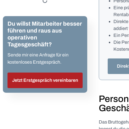
Persona
Eine pr
Rentabi
Direkte
Du willst Mitarbeiter besser
addiert
führen und raus aus
Ein Per
operativen
Die Per
Tagesgeschäft?
Koste
Sende mir eine Anfrage für ein
kostenloses Erstgespräch.
Direk
Jetzt Erstgespräch vereinbaren
Person
Geschä
Das Bruttogeha
kennst du die 