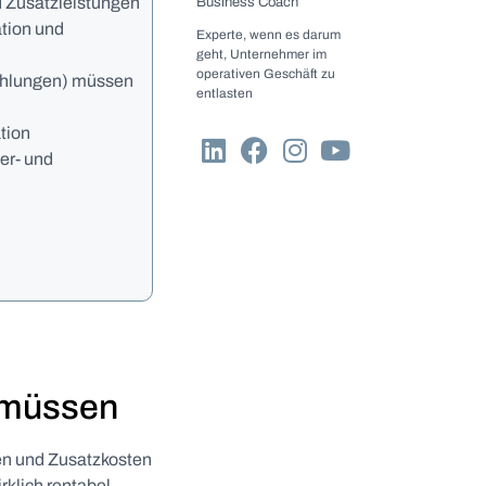
d Zusatzleistungen
Business Coach
ation und
Experte, wenn es darum
geht, Unternehmer im
operativen Geschäft zu
zahlungen) müssen
entlasten
tion
er- und
 müssen
gen und Zusatzkosten
rklich rentabel