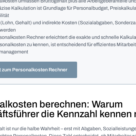
lkosten umfassen Bruttogehalt plus alle Arbeitgeberanteile un
äzise Kalkulation ist Grundlage für Personalbudget, Preiskalkul
lität
 (Lohn, Gehalt) und indirekte Kosten (Sozialabgaben, Sonder
 werden
sonalkosten Rechner erleichtert die exakte und schnelle Kalkula
sonalkosten zu kennen, ist entscheidend für effizientes Mitarbeit
nmanagement
t zum Personalkosten Rechner
alkosten berechnen: Warum
ftsführer die Kennzahl kennen
lt ist nur die halbe Wahrheit – erst mit Abgaben, Sozialleistun
echten Personalkosten. Diese Zahl entscheidet, ob Mitarbeiter wi