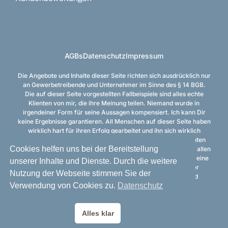
AGBs
Datenschutz
Impressum
Die Angebote und Inhalte dieser Seite richten sich ausdrücklich nur
an Gewerbetreibende und Unternehmer im Sinne des § 14 BGB.
Die auf dieser Seite vorgestellten Fallbeispiele sind alles echte
Klienten von mir, die ihre Meinung teilen. Niemand wurde in
irgendeiner Form für seine Aussagen kompensiert. Ich kann Dir
keine Ergebnisse garantieren. All Menschen auf dieser Seite haben
wirklich hart für ihren Erfolg gearbeitet und ihn sich wirklich
verdient, wurden aber von uns eins zu eins betreut und konnten
Cookies helfen uns bei der Bereitstellung
unsere Vorlagen nutzen. Ich möchte mich an dieser Stelle von allen
Schnell-Reich-Werden-Angeboten distanzieren. Dies hier ist eine
unserer Inhalte und Dienste. Durch die weitere
mit Coaching gestütztes Training einer (ins Handelsregister
Nutzung der Webseite stimmen Sie der
eingetragenen) Firma aus der wunderschönen Kaiser- und
Verwendung von Cookies zu.
Datenschutz
Hansestadt Tangermünde.
Copyright © 2026 Michael Bemmann
Alles klar