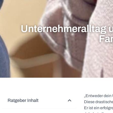
Unternehmeralltag u
Fam
„Entweder dein
Ratgeber Inhalt
Diese drastische
Er ist ein erfol