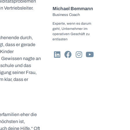
quiditätsproblemen
 Vertriebsleiter.
Michael Bemmann
Business Coach
Experte, wenn es darum
geht, Unternehmer im
operativen Geschäft zu
Wochenende durch,
entlasten
t, dass er gerade
 Kinder
e Gewissen nagte an
ikschule und das
igung seiner Frau,
 klar, dass er
rfamilien eher die
öchsten ist,
ch deine Hilfe.“ Oft