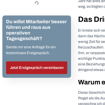
Jahr hat alles a
weg, es folgten 
Das Dri
Du willst Mitarbeiter besser
führen und raus aus
Er kniete sich r
operativen
dann das Nächst
Tagesgeschäft?
wenig Zeit für se
Sende mir eine Anfrage für ein
freizuschaufeln
kostenloses Erstgespräch.
ihm, er verpasst
wichtige Punkts
eine Beziehungsp
Jetzt Erstgespräch vereinbaren
dringend etwas 
Warum er
Diese Geschichte
Regel als die A
verzeichne ich d