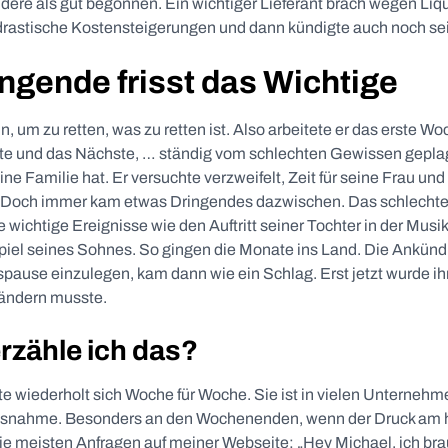
ndere als gut begonnen. Ein wichtiger Lieferant brach wegen Li
drastische Kostensteigerungen und dann kündigte auch noch sein
ngende frisst das Wichtige
ein, um zu retten, was zu retten ist. Also arbeitete er das erste 
e und das Nächste, … ständig vom schlechten Gewissen geplag
ine Familie hat. Er versuchte verzweifelt, Zeit für seine Frau und
. Doch immer kam etwas Dringendes dazwischen. Das schlecht
e wichtige Ereignisse wie den Auftritt seiner Tochter in der Mus
piel seines Sohnes. So gingen die Monate ins Land. Die Ankünd
ause einzulegen, kam dann wie ein Schlag. Erst jetzt wurde ihm
ändern musste.
zähle ich das?
 wiederholt sich Woche für Woche. Sie ist in vielen Unternehme
usnahme. Besonders an den Wochenenden, wenn der Druck am h
ie meisten Anfragen auf meiner Webseite: „Hey Michael, ich brau