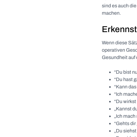
sind es auch die
machen.
Erkennst
Wenn diese Sätze
operativen Gesc
Gesundheit auf 
“Du bist n
“Du hast g
“Kann das
“Ich mache
“Du wirkst
„Kannst du
„Ich mach 
“Gehts dir
„Du siehst