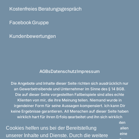
Kostenfreies Beratungsgespräch
Facebook Gruppe
Kundenbewertungen
AGBs
Datenschutz
Impressum
Die Angebote und Inhalte dieser Seite richten sich ausdrücklich nur
an Gewerbetreibende und Unternehmer im Sinne des § 14 BGB.
Die auf dieser Seite vorgestellten Fallbeispiele sind alles echte
Klienten von mir, die ihre Meinung teilen. Niemand wurde in
irgendeiner Form für seine Aussagen kompensiert. Ich kann Dir
keine Ergebnisse garantieren. All Menschen auf dieser Seite haben
wirklich hart für ihren Erfolg gearbeitet und ihn sich wirklich
verdient, wurden aber von uns eins zu eins betreut und konnten
Cookies helfen uns bei der Bereitstellung
unsere Vorlagen nutzen. Ich möchte mich an dieser Stelle von allen
Schnell-Reich-Werden-Angeboten distanzieren. Dies hier ist eine
unserer Inhalte und Dienste. Durch die weitere