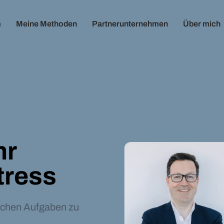
m
Meine Methoden
Partnerunternehmen
Über mich
hr
tress
lichen Aufgaben zu