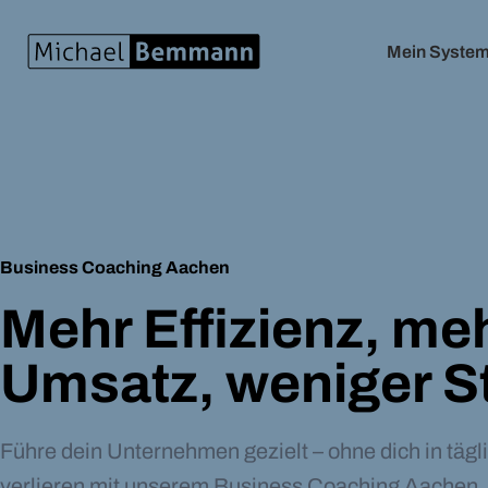
Mein Syste
Business Coaching Aachen
Mehr Effizienz, me
Umsatz, weniger S
Führe dein Unternehmen gezielt – ohne dich in täg
verlieren mit unserem Business Coaching Aachen.