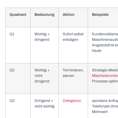
Quadrant
Bedeutung
Aktion
Beispiele
Q1
Wichtig +
Sofort selbst
Kundenreklama
dringend
erledigen
Maschinenausfa
Angebotsfrist e
heute
Q2
Wichtig +
Terminieren,
Strategie-Meeti
nicht
planen
Mitarbeiterentw
dringend
Prozesse optim
Q3
Dringend +
Delegieren
spontane Anfra
nicht wichtig
Telefonate ohn
Mehrwert