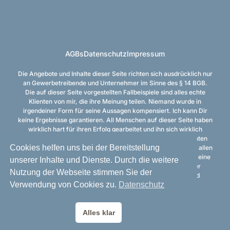
AGBs
Datenschutz
Impressum
Die Angebote und Inhalte dieser Seite richten sich ausdrücklich nur
an Gewerbetreibende und Unternehmer im Sinne des § 14 BGB.
Die auf dieser Seite vorgestellten Fallbeispiele sind alles echte
Klienten von mir, die ihre Meinung teilen. Niemand wurde in
irgendeiner Form für seine Aussagen kompensiert. Ich kann Dir
keine Ergebnisse garantieren. All Menschen auf dieser Seite haben
wirklich hart für ihren Erfolg gearbeitet und ihn sich wirklich
verdient, wurden aber von uns eins zu eins betreut und konnten
Cookies helfen uns bei der Bereitstellung
unsere Vorlagen nutzen. Ich möchte mich an dieser Stelle von allen
Schnell-Reich-Werden-Angeboten distanzieren. Dies hier ist eine
unserer Inhalte und Dienste. Durch die weitere
mit Coaching gestütztes Training einer (ins Handelsregister
Nutzung der Webseite stimmen Sie der
eingetragenen) Firma aus der wunderschönen Kaiser- und
Verwendung von Cookies zu.
Datenschutz
Hansestadt Tangermünde.
Copyright © 2026 Michael Bemmann
Alles klar